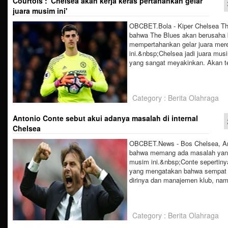
Courtois : 'Chelsea akan kerja keras pertahankan gelar
juara musim ini'
OBCBET.Bola - Kiper Chelsea Th
bahwa The Blues akan berusaha b
mempertahankan gelar juara mer
ini.&nbsp;Chelsea jadi juara mus
yang sangat meyakinkan. Akan tet
Category : Berita Olahraga
Antonio Conte sebut akui adanya masalah di internal
Chelsea
OBCBET.News - Bos Chelsea, An
bahwa memang ada masalah yang t
musim ini.&nbsp;Conte sepertiny
yang mengatakan bahwa sempat a
dirinya dan manajemen klub, nam
Category : Berita Olahraga