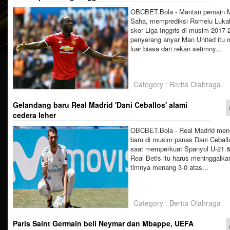
OBCBET.Bola - Mantan pemain Ma
Saha, memprediksi Romelu Lukak
skor Liga Inggris di musim 2017-
penyerang anyar Man United itu
luar biasa dari rekan setimny...
Category : Berita Olahraga
Gelandang baru Real Madrid 'Dani Ceballos' alami
cedera leher
OBCBET.Bola - Real Madrid meng
baru di musim panas Dani Ceball
saat memperkuat Spanyol U-21.
Real Betis itu harus meninggalka
timnya menang 3-0 atas...
Category : Berita Olahraga
Paris Saint Germain beli Neymar dan Mbappe, UEFA